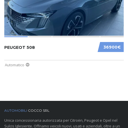
36900€
PEUGEOT 508
Automatico
AUTOMOBILI
COCCO SRL
Unica concessionaria autorizzata per Citroën, Peugeot e Opel nel
Sulcis Iglesiente. Offriamo veicoli nuovi, usati e aziendali, oltre a un