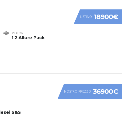
18900€
LISTINO
MOTORE
1.2 Allure Pack
36900€
NOSTRO PREZZO
iesel S&S