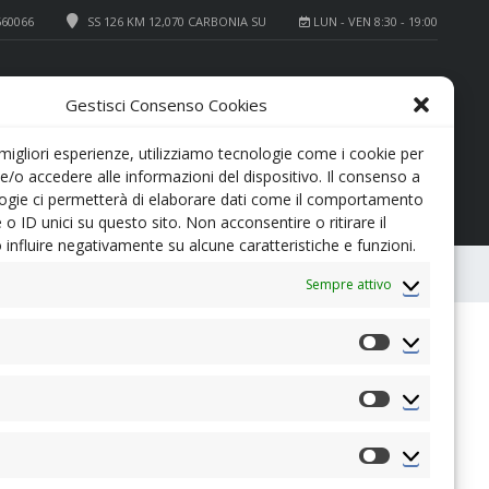
660066
SS 126 KM 12,070 CARBONIA SU
LUN - VEN 8:30 - 19:00
+39 0781 660066
SERVICE
Gestisci Consenso Cookies
+39 0781 64700
REVISIONI
 migliori esperienze, utilizziamo tecnologie come i cookie per
/o accedere alle informazioni del dispositivo. Il consenso a
ogie ci permetterà di elaborare dati come il comportamento
 o ID unici su questo sito. Non acconsentire o ritirare il
influire negativamente su alcune caratteristiche e funzioni.
0
CONFRONTA
Sempre attivo
Preferenze
Statistiche
16000€
NOSTRO PREZZO
Marketing