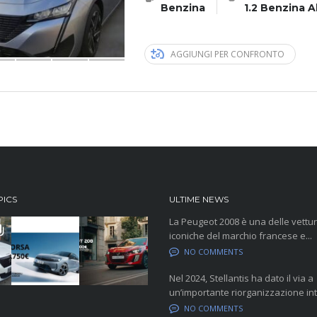
Benzina
1.2 Benzina A
AGGIUNGI PER CONFRONTO
PICS
ULTIME NEWS
La Peugeot 2008 è una delle vettur
iconiche del marchio francese e...
NO COMMENTS
Nel 2024, Stellantis ha dato il via a
un’importante riorganizzazione inte
NO COMMENTS