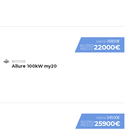
36830€
Listino
22000€
NOSTRO
PREZZO
MOTORE
Allure 100kW my20
34500€
Listino
25900€
NOSTRO
PREZZO