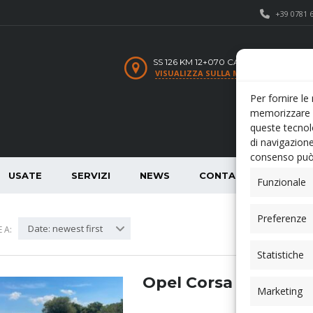
+39 0781 
SS 126 KM 12+070 CARBONIA SU
VISUALIZZA SULLA MAPPA
Per fornire le
memorizzare e
queste tecnol
di navigazione
consenso può 
USATE
SERVIZI
NEWS
CONTATTI
Funzionale
Preferenze
Date: newest first
 A:
Statistiche
Opel Corsa
Marketing