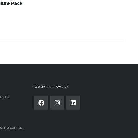
llure Pack
SOCIAL NETWORK
e più
rna con la...