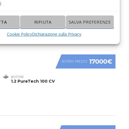
i
MOTORE
1.2 100CV Allestimento GS
TTA
RIFIUTA
SALVA PREFERENZE
Cookie Policy
Dichiarazione sulla Privacy
17000€
NOSTRO PREZZO
MOTORE
1.2 PureTech 100 CV