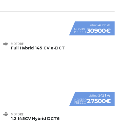
40667€
Listino
30900€
NOSTRO
PREZZO
MOTORE
Full Hybrid 145 CV e-DCT
34217€
Listino
27500€
NOSTRO
PREZZO
MOTORE
1.2 145CV Hybrid DCT6