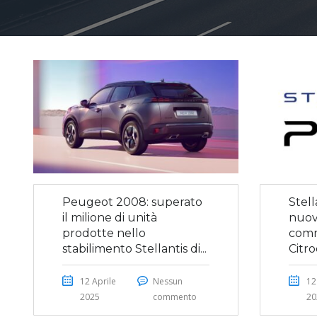
Peugeot 2008: superato
Stel
il milione di unità
nuova
prodotte nello
comm
stabilimento Stellantis di...
Citr
12 Aprile
Nessun
12
2025
commento
20