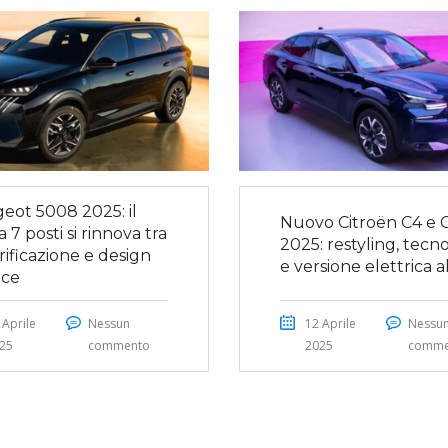
eot 5008 2025: il
Nuovo Citroën C4 e 
 7 posti si rinnova tra
2025: restyling, tecn
rificazione e design
e versione elettrica a
ce
 Aprile
Nessun
12 Aprile
Nessu
25
commento
2025
comme