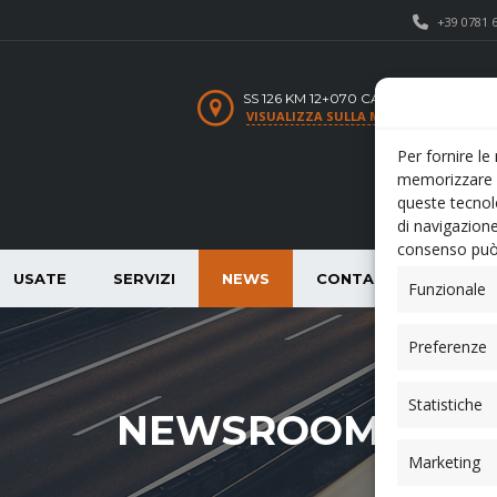
+39 0781 
SS 126 KM 12+070 CARBONIA SU
VISUALIZZA SULLA MAPPA
Per fornire le
memorizzare e
queste tecnol
di navigazione
consenso può 
USATE
SERVIZI
NEWS
CONTATTI
Funzionale
Preferenze
Statistiche
NEWSROOM
Marketing