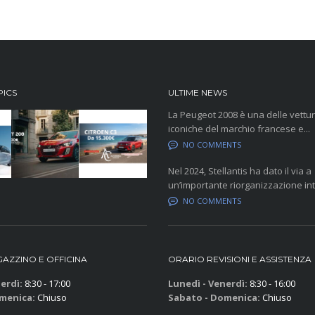
PICS
ULTIME NEWS
La Peugeot 2008 è una delle vettur
iconiche del marchio francese e...
NO COMMENTS
Nel 2024, Stellantis ha dato il via a
un’importante riorganizzazione inte
NO COMMENTS
AZZINO E OFFICINA
ORARIO REVISIONI E ASSISTENZA
erdì:
8:30 - 17:00
Lunedì - Venerdì:
8:30 - 16:00
menica:
Chiuso
Sabato - Domenica:
Chiuso