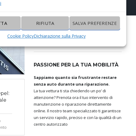
i
TTA
RIFIUTA
SALVA PREFERENZE
Ricerca
per:
Cookie Policy
Dichiarazione sulla Privacy
PASSIONE PER LA TUA MOBILITÀ
Sappiamo quanto sia frustrante restare
senza auto durante una riparazione.
La tua vettura ti sta chiedendo un po’ di
pel:
attenzione? Prenota ora il tuo intervento di
ale
manutenzione o riparazione direttamente
online. Il nostro team specializzato ti garantisce
un servizio rapido, preciso e con la qualità di un
n
centro autorizzato
nto