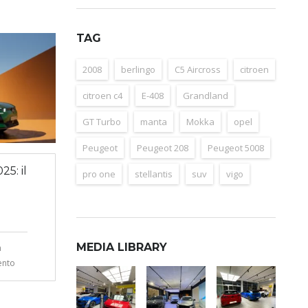
TAG
2008
berlingo
C5 Aircross
citroen
citroen c4
E-408
Grandland
GT Turbo
manta
Mokka
opel
Peugeot
Peugeot 208
Peugeot 5008
25: il
pro one
stellantis
suv
vigo
MEDIA LIBRARY
n
nto