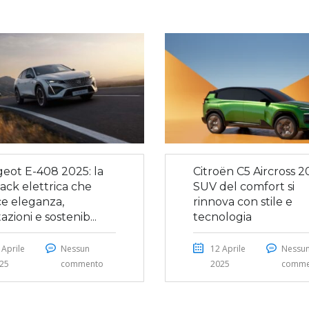
eot E-408 2025: la
Citroën C5 Aircross 20
ack elettrica che
SUV del comfort si
ce eleganza,
rinnova con stile e
azioni e sostenib...
tecnologia
 Aprile
Nessun
12 Aprile
Nessu
25
commento
2025
comme