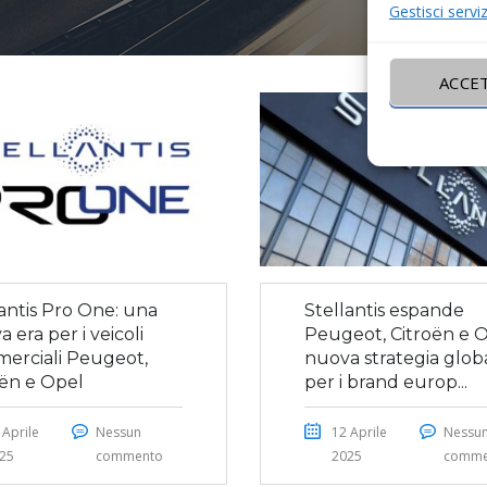
Gestisci serviz
ACCE
lantis Pro One: una
Stellantis espande
 era per i veicoli
Peugeot, Citroën e O
erciali Peugeot,
nuova strategia glob
oën e Opel
per i brand europ...
 Aprile
Nessun
12 Aprile
Nessu
25
commento
2025
comme