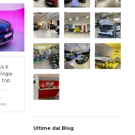
C4 X
ologia
l top
n
nto
Ultime dal Blog