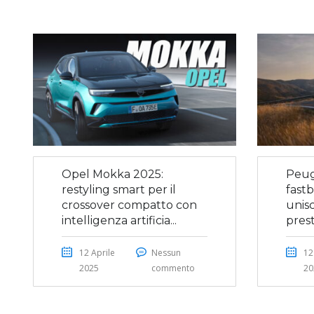
Opel Mokka 2025:
Peug
restyling smart per il
fastb
crossover compatto con
unis
intelligenza artificia...
prest
12 Aprile
Nessun
12
2025
commento
20