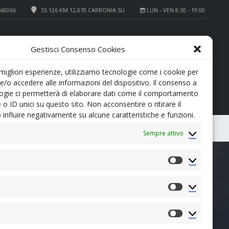
660066
SS 126 KM 12,070 CARBONIA SU
LUN - VEN 8:30 - 19:00
+39 0781 660066
SERVICE
Gestisci Consenso Cookies
+39 0781 64700
REVISIONI
 migliori esperienze, utilizziamo tecnologie come i cookie per
/o accedere alle informazioni del dispositivo. Il consenso a
ogie ci permetterà di elaborare dati come il comportamento
 o ID unici su questo sito. Non acconsentire o ritirare il
influire negativamente su alcune caratteristiche e funzioni.
0
CONFRONTA
Sempre attivo
Preferenze
Statistiche
Marketing