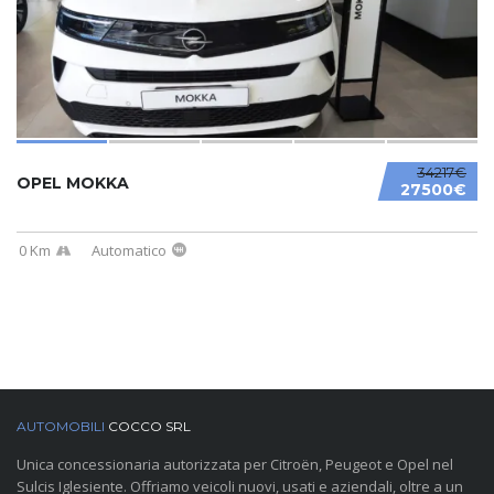
34217€
OPEL MOKKA
27500€
0 Km
Automatico
AUTOMOBILI
COCCO SRL
Unica concessionaria autorizzata per Citroën, Peugeot e Opel nel
Sulcis Iglesiente. Offriamo veicoli nuovi, usati e aziendali, oltre a un