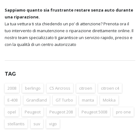
Sappiamo quanto sia frustrante restare senza auto durante
una riparazione.
La tua vettura ti sta chiedendo un po’ di attenzione? Prenota ora il
tuo intervento di manutenzione o riparazione direttamente online. Il
nostro team specializzato ti garantisce un servizio rapido, preciso e
con la qualità di un centro autorizzato
TAG
2008
berlingo
C5 Aircross
citroen
citroen c4
E-408
Grandland
GT Turbo
manta
Mokka
opel
Peugeot
Peugeot 208
Peugeot 5008
pro one
stellantis
suv
vigo