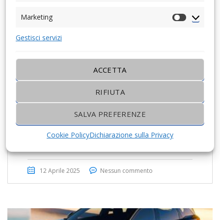
Marketing
Marketing
Gestisci servizi
ACCETTA
RIFIUTA
SALVA PREFERENZE
Peugeot E-408 2025: la fastback elettrica
che unisce eleganza, prestazioni e
Cookie Policy
Dichiarazione sulla Privacy
sostenib...
12 Aprile 2025
Nessun commento