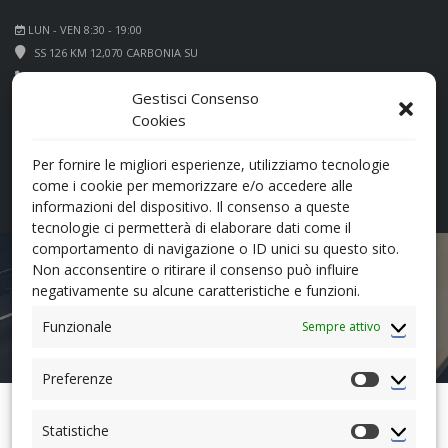
LUN - VEN 8:30 - 19:00
SS 126 KM 12,070 CARBONIA SU
+39 0781 660066
Gestisci Consenso
Cookies
Per fornire le migliori esperienze, utilizziamo tecnologie
come i cookie per memorizzare e/o accedere alle
informazioni del dispositivo. Il consenso a queste
tecnologie ci permetterà di elaborare dati come il
comportamento di navigazione o ID unici su questo sito.
PEUGEOT
Non acconsentire o ritirare il consenso può influire
negativamente su alcune caratteristiche e funzioni.
Funzionale
Sempre attivo
Preferenze
Preferenz
AUTOMOBILI COCCO
>
NEWSROOM
>
PEUGEOT
Statistiche
Statistiche