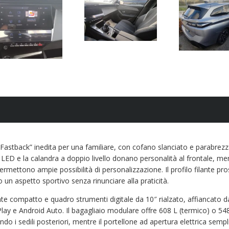
astback” inedita per una familiare, con cofano slanciato e parabrez
LED e la calandra a doppio livello donano personalità al frontale, men
ermettono ampie possibilità di personalizzazione. Il profilo filante pr
un aspetto sportivo senza rinunciare alla praticità.
ante compatto e quadro strumenti digitale da 10″ rialzato, affiancato d
ay e Android Auto. Il bagagliaio modulare offre 608 L (termico) o 54
ndo i sedili posteriori, mentre il portellone ad apertura elettrica sempli