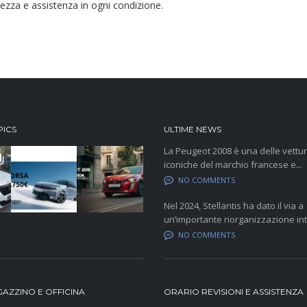
ezza e assistenza in ogni condizione.
PICS
ULTIME NEWS
La Peugeot 2008 è una delle vettur
iconiche del marchio francese e...
NO COMMENTS
Nel 2024, Stellantis ha dato il via a
un’importante riorganizzazione inte
NO COMMENTS
AZZINO E OFFICINA
ORARIO REVISIONI E ASSISTENZA