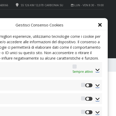
660066
SS 126 KM 12,070 CARBONIA SU
LUN - VEN 8:30 - 19:00
+39 0781 660066
SERVICE
Gestisci Consenso Cookies
+39 0781 64700
REVISIONI
 migliori esperienze, utilizziamo tecnologie come i cookie per
/o accedere alle informazioni del dispositivo. Il consenso a
ogie ci permetterà di elaborare dati come il comportamento
 o ID unici su questo sito. Non acconsentire o ritirare il
influire negativamente su alcune caratteristiche e funzioni.
0
CONFRONTA
Sempre attivo
LISTINO
NOSTRO PREZZO
25900€
34500€
Preferenze
CONDIZIONE
Aziendale
Statistiche
TIPO CARROZZERIA
Station Wagon
Marketing