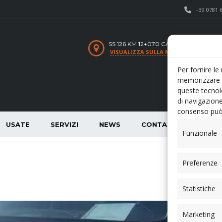
+39 0781 
SS 126 KM 12+070 CARBONIA SU
VISUALIZZA SULLA MAPPA
Per fornire le
memorizzare e
queste tecnol
di navigazione
consenso può 
USATE
SERVIZI
NEWS
CONTATTI
Funzionale
Preferenze
Statistiche
Marketing