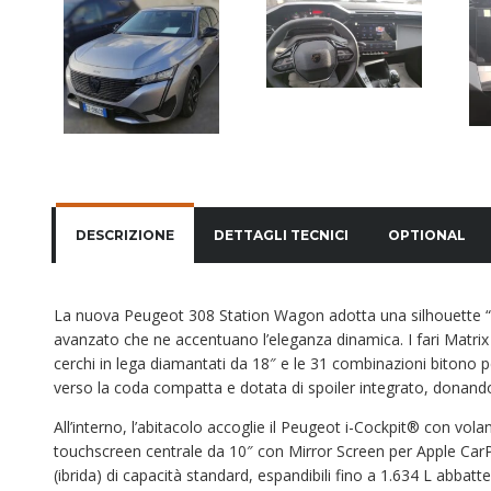
DESCRIZIONE
DETTAGLI TECNICI
OPTIONAL
La nuova Peugeot 308 Station Wagon adotta una silhouette “F
avanzato che ne accentuano l’eleganza dinamica. I fari Matrix 
cerchi in lega diamantati da 18″ e le 31 combinazioni bitono p
verso la coda compatta e dotata di spoiler integrato, donando 
All’interno, l’abitacolo accoglie il Peugeot i-Cockpit® con vol
touchscreen centrale da 10″ con Mirror Screen per Apple CarPl
(ibrida) di capacità standard, espandibili fino a 1.634 L abbatte