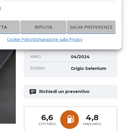
MARCHIO
Peugeot
i
MODELLO
308
TTA
RIFIUTA
SALVA PREFERENZE
CARBURANTE
Benzina
Cookie Policy
Dichiarazione sulla Privacy
1.2 Benzina
MOTORE
Allure Pack
ANNO
04/2024
ESTERNO
Grigio Selenium
Richiedi un preventivo
6,6
4,8
CITY MPG
HWY MPG