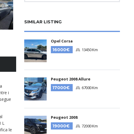
SIMILAR LISTING
Opel Corsa
16000€
13450 Km
Peugeot 2008 Allure
za
17000€
67000 Km
tre i
osegue
al
Peugeot 2008
8 L
19000€
72000 Km
fica le