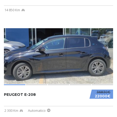
14 850 Km
36830€
PEUGEOT E-208
22000€
2 300 Km
Automatico