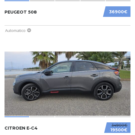
36900€
PEUGEOT 508
Automatico
34900€
CITROEN E-C4
19500€