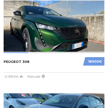
18900€
PEUGEOT 308
12 000 Km
Manuale