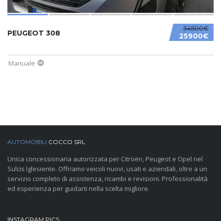
34500€
PEUGEOT 308
25900€
Manuale
AUTOMOBILI
COCCO SRL
Unica concessionaria autorizzata per Citroën, Peugeot e Opel nel
Sulcis Iglesiente. Offriamo veicoli nuovi, usati e aziendali, oltre a un
servizio completo di assistenza, ricambi e revisioni. Professionalità
ed esperienza per guidarti nella scelta migliore.
INSTAGRAM PICS