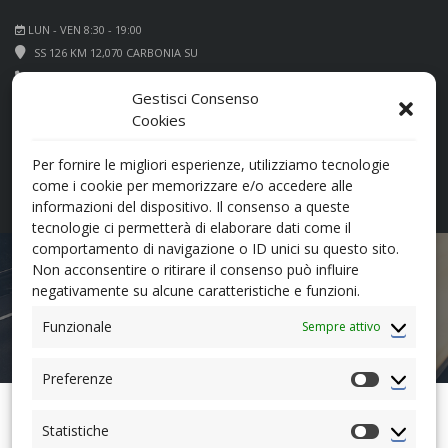
LUN - VEN 8:30 - 19:00
SS 126 KM 12,070 CARBONIA SU
+39 0781 660066
Gestisci Consenso
Cookies
Per fornire le migliori esperienze, utilizziamo tecnologie
come i cookie per memorizzare e/o accedere alle
informazioni del dispositivo. Il consenso a queste
tecnologie ci permetterà di elaborare dati come il
comportamento di navigazione o ID unici su questo sito.
1.2 PURETECH 130 CV
Non acconsentire o ritirare il consenso può influire
negativamente su alcune caratteristiche e funzioni.
Funzionale
Sempre attivo
Preferenze
Preferenz
AUTOMOBILI COCCO
>
VEICOLI
>
1.2 PURETECH 130 CV
Statistiche
Statistiche