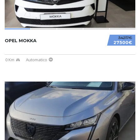
34217€
OPEL MOKKA
27500€
0 Km
Automatico