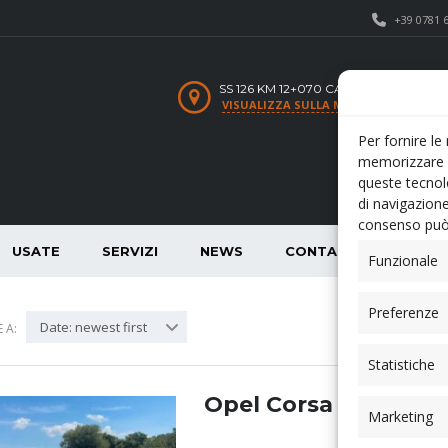
+39 0781 
SS 126 KM 12+070 CARBONIA SU
VISUALIZZA SULLA MAPPA
Per fornire le
memorizzare e
queste tecnol
di navigazione
consenso può 
USATE
SERVIZI
NEWS
CONTATTI
Funzionale
Preferenze
Date: newest first
 A:
Statistiche
Opel Corsa
Marketing