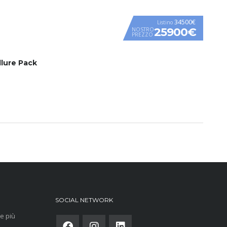
34500€
Listino
25900€
NOSTRO
PREZZO
llure Pack
SOCIAL NETWORK
e più