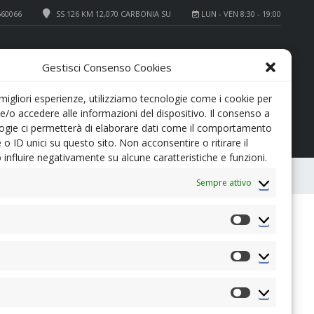
660066
SS 126 KM 12,070 CARBONIA SU
LUN - VEN 8:30 - 19:00
+39 0781 660066
SERVICE
Gestisci Consenso Cookies
+39 0781 64700
REVISIONI
 migliori esperienze, utilizziamo tecnologie come i cookie per
/o accedere alle informazioni del dispositivo. Il consenso a
ogie ci permetterà di elaborare dati come il comportamento
 o ID unici su questo sito. Non acconsentire o ritirare il
influire negativamente su alcune caratteristiche e funzioni.
0
CONFRONTA
Sempre attivo
Preferenze
Statistiche
16000€
NOSTRO PREZZO
Marketing