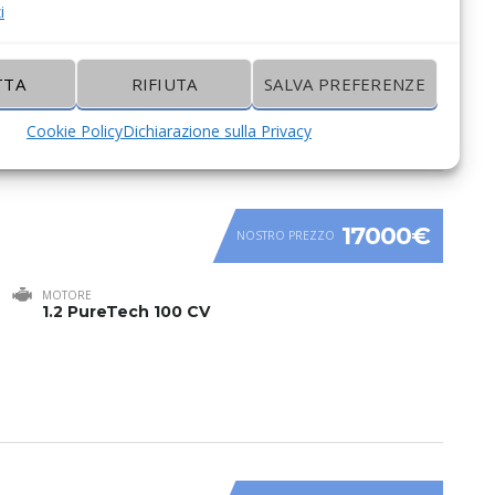
i
MOTORE
1.2 100CV Allestimento GS
TTA
RIFIUTA
SALVA PREFERENZE
Cookie Policy
Dichiarazione sulla Privacy
17000€
NOSTRO PREZZO
MOTORE
1.2 PureTech 100 CV