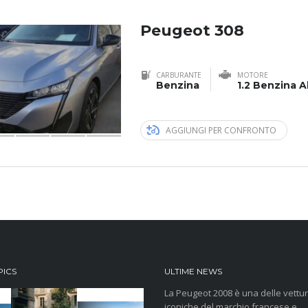
Peugeot 308
CARBURANTE
MOTORE
Benzina
1.2 Benzina A
AGGIUNGI PER CONFRONTO
PICS
ULTIME NEWS
La Peugeot 2008 è una delle vettur
iconiche del marchio francese e...