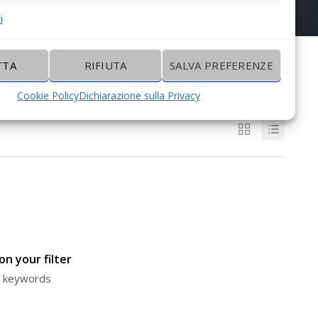
i
TTA
RIFIUTA
SALVA PREFERENZE
Cookie Policy
Dichiarazione sulla Privacy
n your filter
or keywords