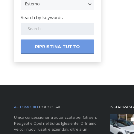
Esterno
Search by keywords
RIPRISTINA TUTTO
AUTOMOBILI
COCCO SRL
INSTAGRAM 
Unica concessionaria autorizzata per Citroën,
Peugeot e Opel nel Sulcis Iglesiente. Offriamo
veicoli nuovi, usati e aziendali, oltre a un