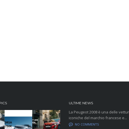
PICS
ULTIME NEWS
La Peugeot 2008 è una delle vettur
iconiche del marchio francese e...
NO COMMENTS