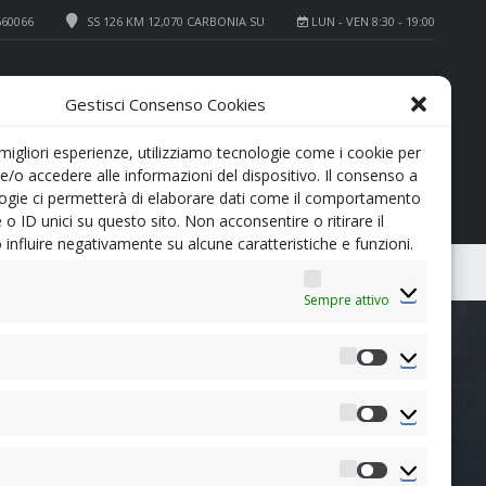
660066
SS 126 KM 12,070 CARBONIA SU
LUN - VEN 8:30 - 19:00
+39 0781 660066
SERVICE
Gestisci Consenso Cookies
+39 0781 64700
REVISIONI
 migliori esperienze, utilizziamo tecnologie come i cookie per
/o accedere alle informazioni del dispositivo. Il consenso a
ogie ci permetterà di elaborare dati come il comportamento
 o ID unici su questo sito. Non acconsentire o ritirare il
influire negativamente su alcune caratteristiche e funzioni.
0
CONFRONTA
Sempre attivo
Preferenze
Statistiche
Marketing