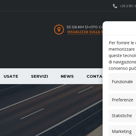
+39 0781 
SS 126 KM 12+070 CARBONIA SU
VISUALIZZA SULLA MAPPA
Per fornire le
memorizzare e
queste tecnol
di navigazione
consenso può 
USATE
SERVIZI
NEWS
CONTATTI
Funzionale
Preferenze
Statistiche
Marketing